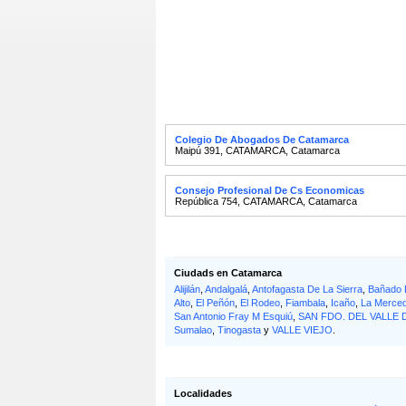
Colegio De Abogados De Catamarca
Maipú 391
,
CATAMARCA
,
Catamarca
Consejo Profesional De Cs Economicas
República 754
,
CATAMARCA
,
Catamarca
Ciudads en Catamarca
Alijilán
,
Andalgalá
,
Antofagasta De La Sierra
,
Bañado 
Alto
,
El Peñón
,
El Rodeo
,
Fiambala
,
Icaño
,
La Merce
San Antonio Fray M Esquiú
,
SAN FDO. DEL VALLE
Sumalao
,
Tinogasta
y
VALLE VIEJO
.
Localidades