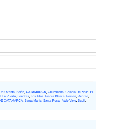
De Ovanta
,
Belén
,
CATAMARCA
,
Chumbicha
,
Colonia Del Valle
,
El
d
,
La Puerta
,
Londres
,
Los Altos
,
Piedra Blanca
,
Pomán
,
Recreo
,
 DE CATAMARCA
,
Santa María
,
Santa Rosa , Valle Viejo
,
Saujil
,