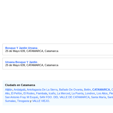
Bosque Y Jardin Urvana
25 de Mayo 639
,
CATAMARCA
,
Catamarca
Urvana Bosque Y Jardin
25 de Mayo 639
,
CATAMARCA
,
Catamarca
Ciudads en Catamarca
Alijilán
,
Andalgalá
,
Antofagasta De La Sierra
,
Bañado De Ovanta
,
Belén
,
CATAMARCA
,
Alto
,
El Peñón
,
El Rodeo
,
Fiambala
,
Icaño
,
La Merced
,
La Puerta
,
Londres
,
Los Altos
,
Pi
San Antonio Fray M Esquiú
,
SAN FDO. DEL VALLE DE CATAMARCA
,
Santa María
,
Sant
Sumalao
,
Tinogasta
y
VALLE VIEJO
.