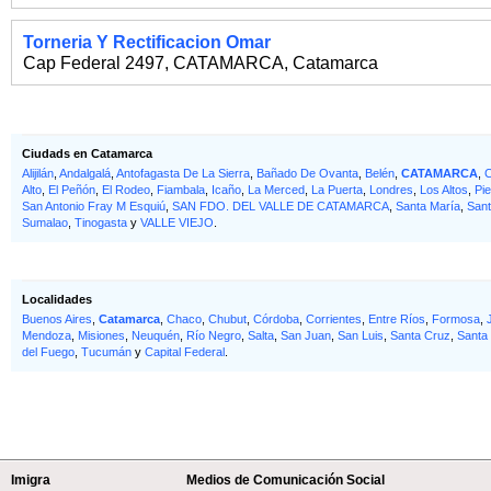
Torneria Y Rectificacion Omar
Cap Federal 2497
,
CATAMARCA
,
Catamarca
Ciudads en Catamarca
Alijilán
,
Andalgalá
,
Antofagasta De La Sierra
,
Bañado De Ovanta
,
Belén
,
CATAMARCA
,
Alto
,
El Peñón
,
El Rodeo
,
Fiambala
,
Icaño
,
La Merced
,
La Puerta
,
Londres
,
Los Altos
,
Pi
San Antonio Fray M Esquiú
,
SAN FDO. DEL VALLE DE CATAMARCA
,
Santa María
,
Sant
Sumalao
,
Tinogasta
y
VALLE VIEJO
.
Localidades
Buenos Aires
,
Catamarca
,
Chaco
,
Chubut
,
Córdoba
,
Corrientes
,
Entre Ríos
,
Formosa
,
Mendoza
,
Misiones
,
Neuquén
,
Río Negro
,
Salta
,
San Juan
,
San Luis
,
Santa Cruz
,
Santa
del Fuego
,
Tucumán
y
Capital Federal
.
Imigra
Medios de Comunicación Social