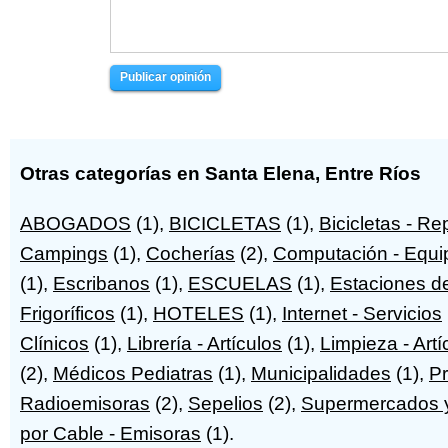
Publicar opinión
Otras categorías en Santa Elena, Entre Ríos
ABOGADOS
(1),
BICICLETAS
(1),
Bicicletas - R
Campings
(1),
Cocherías
(2),
Computación - Equi
(1),
Escribanos
(1),
ESCUELAS
(1),
Estaciones de
Frigoríficos
(1),
HOTELES
(1),
Internet - Servicios
Clínicos
(1),
Librería - Artículos
(1),
Limpieza - Artí
(2),
Médicos Pediatras
(1),
Municipalidades
(1),
Pr
Radioemisoras
(2),
Sepelios
(2),
Supermercados y
por Cable - Emisoras
(1).