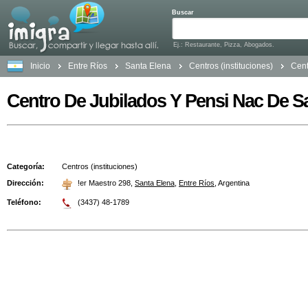
Buscar
Ej.: Restaurante, Pizza, Abogados.
Inicio
Entre Ríos
Santa Elena
Centros (instituciones)
Cent
Centro De Jubilados Y Pensi Nac De S
Categoría:
Centros (instituciones)
Dirección:
!er Maestro 298
,
Santa Elena
,
Entre Ríos
,
Argentina
Teléfono:
(3437) 48-1789