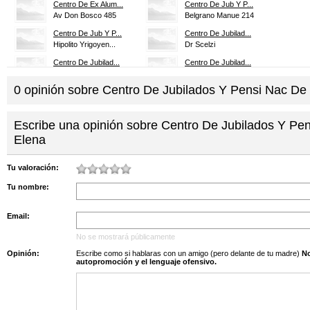
Centro De Ex Alum...
Centro De Jub Y P...
Av Don Bosco 485
Belgrano Manue 214
Centro De Jub Y P...
Centro De Jubilad...
Hipolito Yrigoyen...
Dr Scelzi
Centro De Jubilad...
Centro De Jubilad...
Dr V Silva 965
L Pasteur 596
0
opinión sobre
Centro De Jubilados Y Pensi Nac De
Centro De La Segu...
Centro Electricis...
Saavedra 1839
Av Pedro Echague ...
Centro Empl De Co...
Centro Mutual De ...
Escribe una opinión sobre Centro De Jubilados Y Pe
B Rivadavia 1198
A Elías 280
Elena
Centro Oncologico...
Centro San Pantaleon
Maipú 420
C Saavedra 1879
Tu valoración:
Colegio De Medico...
Corporacion Del D...
Tu nombre:
Santa Fe 111
España 130
El Solar Uruguay
Farmacia Social -...
Email:
L N Alem 120
Pte J D Perón 301
Hogar De Ancianos
No se mostrará públicamente
Instituto De Info...
Gral J a Roca 326
25 de Mayo 1008
Opinión:
Escribe como si hablaras con un amigo (pero delante de tu madre)
No s
autopromoción y el lenguaje ofensivo.
Instituto Naciona...
Josefina Zubizarr...
9 de Julio 425
Av Estrada 1057
Sociedad Medica H...
Eva Peron 567