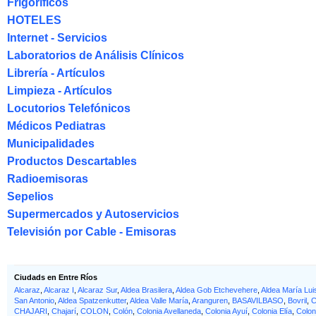
Frigoríficos
HOTELES
Internet - Servicios
Laboratorios de Análisis Clínicos
Librería - Artículos
Limpieza - Artículos
Locutorios Telefónicos
Médicos Pediatras
Municipalidades
Productos Descartables
Radioemisoras
Sepelios
Supermercados y Autoservicios
Televisión por Cable - Emisoras
Ciudads en Entre Ríos
Alcaraz
,
Alcaraz I
,
Alcaraz Sur
,
Aldea Brasilera
,
Aldea Gob Etchevehere
,
Aldea María Lui
San Antonio
,
Aldea Spatzenkutter
,
Aldea Valle María
,
Aranguren
,
BASAVILBASO
,
Bovril
,
C
CHAJARI
,
Chajarí
,
COLON
,
Colón
,
Colonia Avellaneda
,
Colonia Ayuí
,
Colonia Elía
,
Colon