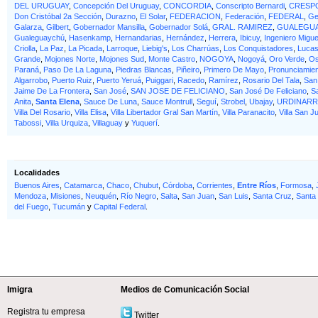
DEL URUGUAY
,
Concepción Del Uruguay
,
CONCORDIA
,
Conscripto Bernardi
,
CRESP
Don Cristóbal 2a Sección
,
Durazno
,
El Solar
,
FEDERACION
,
Federación
,
FEDERAL
,
Ge
Galarza
,
Gilbert
,
Gobernador Mansilla
,
Gobernador Solá
,
GRAL. RAMIREZ
,
GUALEGU
Gualeguaychú
,
Hasenkamp
,
Hernandarias
,
Hernández
,
Herrera
,
Ibicuy
,
Ingeniero Migue
Criolla
,
La Paz
,
La Picada
,
Larroque
,
Liebig's
,
Los Charrúas
,
Los Conquistadores
,
Lucas
Grande
,
Mojones Norte
,
Mojones Sud
,
Monte Castro
,
NOGOYA
,
Nogoyá
,
Oro Verde
,
Os
Paraná
,
Paso De La Laguna
,
Piedras Blancas
,
Piñeiro
,
Primero De Mayo
,
Pronunciamie
Algarrobo
,
Puerto Ruiz
,
Puerto Yeruá
,
Puiggari
,
Racedo
,
Ramírez
,
Rosario Del Tala
,
San
Jaime De La Frontera
,
San José
,
SAN JOSE DE FELICIANO
,
San José De Feliciano
,
S
Anita
,
Santa Elena
,
Sauce De Luna
,
Sauce Montrull
,
Seguí
,
Strobel
,
Ubajay
,
URDINARR
Villa Del Rosario
,
Villa Elisa
,
Villa Libertador Gral San Martín
,
Villa Paranacito
,
Villa San J
Tabossi
,
Villa Urquiza
,
Villaguay
y
Yuquerí
.
Localidades
Buenos Aires
,
Catamarca
,
Chaco
,
Chubut
,
Córdoba
,
Corrientes
,
Entre Ríos
,
Formosa
,
Mendoza
,
Misiones
,
Neuquén
,
Río Negro
,
Salta
,
San Juan
,
San Luis
,
Santa Cruz
,
Santa
del Fuego
,
Tucumán
y
Capital Federal
.
Imigra
Medios de Comunicación Social
Registra tu empresa
Twitter