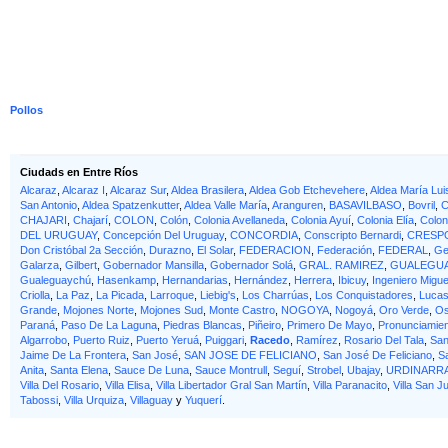
Pollos
Ciudads en Entre Ríos
Alcaraz
,
Alcaraz I
,
Alcaraz Sur
,
Aldea Brasilera
,
Aldea Gob Etchevehere
,
Aldea María Lui
San Antonio
,
Aldea Spatzenkutter
,
Aldea Valle María
,
Aranguren
,
BASAVILBASO
,
Bovril
,
C
CHAJARI
,
Chajarí
,
COLON
,
Colón
,
Colonia Avellaneda
,
Colonia Ayuí
,
Colonia Elía
,
Colon
DEL URUGUAY
,
Concepción Del Uruguay
,
CONCORDIA
,
Conscripto Bernardi
,
CRESP
Don Cristóbal 2a Sección
,
Durazno
,
El Solar
,
FEDERACION
,
Federación
,
FEDERAL
,
Ge
Galarza
,
Gilbert
,
Gobernador Mansilla
,
Gobernador Solá
,
GRAL. RAMIREZ
,
GUALEGU
Gualeguaychú
,
Hasenkamp
,
Hernandarias
,
Hernández
,
Herrera
,
Ibicuy
,
Ingeniero Migue
Criolla
,
La Paz
,
La Picada
,
Larroque
,
Liebig's
,
Los Charrúas
,
Los Conquistadores
,
Lucas
Grande
,
Mojones Norte
,
Mojones Sud
,
Monte Castro
,
NOGOYA
,
Nogoyá
,
Oro Verde
,
Os
Paraná
,
Paso De La Laguna
,
Piedras Blancas
,
Piñeiro
,
Primero De Mayo
,
Pronunciamie
Algarrobo
,
Puerto Ruiz
,
Puerto Yeruá
,
Puiggari
,
Racedo
,
Ramírez
,
Rosario Del Tala
,
San
Jaime De La Frontera
,
San José
,
SAN JOSE DE FELICIANO
,
San José De Feliciano
,
S
Anita
,
Santa Elena
,
Sauce De Luna
,
Sauce Montrull
,
Seguí
,
Strobel
,
Ubajay
,
URDINARR
Villa Del Rosario
,
Villa Elisa
,
Villa Libertador Gral San Martín
,
Villa Paranacito
,
Villa San J
Tabossi
,
Villa Urquiza
,
Villaguay
y
Yuquerí
.