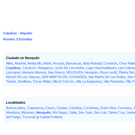
Cabañas - Alquiler
Hoteles 3 Estrellas
Ciudads en Neuquén
Allen
,
Aluminé
,
Andacollo
,
Añelo
,
Arroyito
,
Barrancas
,
Buta Ranquil
,
Caviahue
,
Chos Mala
Copahue
,
Cutral,có
,
Huinganco
,
Junín De Los Andes
,
Lago Huechulafquen
,
Las Colora
Loncopué
,
Mariano Moreno
,
Nau Nauco
,
NEUQUEN
,
Neuquén
,
Picun Leufú
,
Piedra Del 
Rincón De Los Sauces
,
SAN MARTIN DE LOS ANDES
,
San Martín De Los Andes
,
San P
Tomás
,
Senillosa
,
Tricao Malal
,
Villa El Chocón
,
Villa La Angostura
,
Villa Pehuenia
,
Villa T
Localidades
Buenos Aires
,
Catamarca
,
Chaco
,
Chubut
,
Córdoba
,
Corrientes
,
Entre Ríos
,
Formosa
,
J
Mendoza
,
Misiones
,
Neuquén
,
Río Negro
,
Salta
,
San Juan
,
San Luis
,
Santa Cruz
,
Sant
del Fuego
,
Tucumán
y
Capital Federal
.